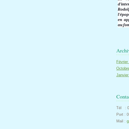
d'int
Rodol
l'épop
en ap
au fon
Archi
Févrie
Octobr
Janvie
Conta
Tél : 0
Port : 
Mail :
g