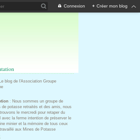
Connexion
+
Créer mon blog
ntation
 Le blog de l'Association Groupe
he
ption
: Nous sommes un groupe de
 de potasse retraités et des amis, nous
trouvons le mercredi pour retaper du
l avec la ferme intention de préserver le
ine minier et la mémoire de tous ceux
 travaillé aux Mines de Potasse
t