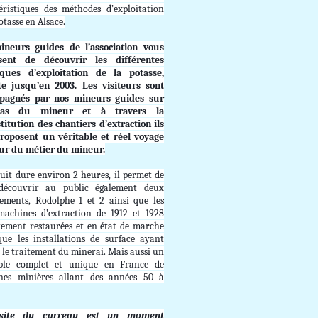
éristiques des méthodes d’exploitation
otasse en Alsace.
ineurs guides de l’association vous
sent de découvrir les différentes
iques d’exploitation de la potasse,
te jusqu’en 2003. Les visiteurs sont
pagnés par nos mineurs guides sur
pas du mineur et à travers la
titution des chantiers d’extraction ils
roposent un véritable et réel voyage
ur du métier du mineur.
cuit dure environ 2 heures, il permet de
 découvrir au public également deux
ements, Rodolphe 1 et 2 ainsi que les
achines d’extraction de 1912 et 1928
tement restaurées et en état de marche
que les installations de surface ayant
 le traitement du minerai. Mais aussi un
ble complet et unique en France de
nes minières allant des années 50 à
isite du carreau est un moment