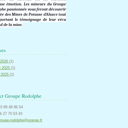
ense émotion. Les mineurs du Groupe
phe passionnés vous feront découvrir
ée des Mines de Potasse d'Alsace tout
portant le témoignage de leur vécu
d de la mine.
ves
r 2026
(1)
e 2025
(1)
r 2025
(1)
ct Groupe Rodolphe
3 89 48 86 54
06 27 70 63 43
roupe-rodolphe@orange.fr