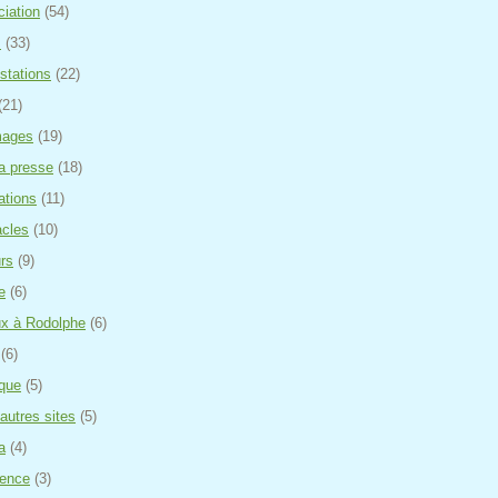
ciation
(54)
s
(33)
stations
(22)
(21)
mages
(19)
a presse
(18)
ations
(11)
cles
(10)
urs
(9)
e
(6)
x à Rodolphe
(6)
(6)
ique
(5)
'autres sites
(5)
a
(4)
rence
(3)