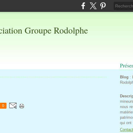
Prése
Blog
:
Rodolp
Descri
mineurs
0
nous re
matérie
patrimo
qui ont
Contac