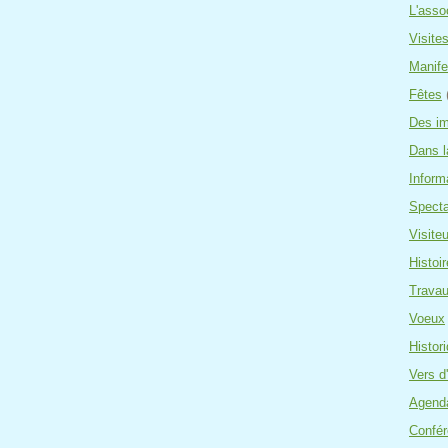
L'asso
Visite
Manife
Fêtes
Des i
Dans l
Inform
Specta
Visite
Histoir
Travau
Voeux
Histor
Vers d
Agend
Confé