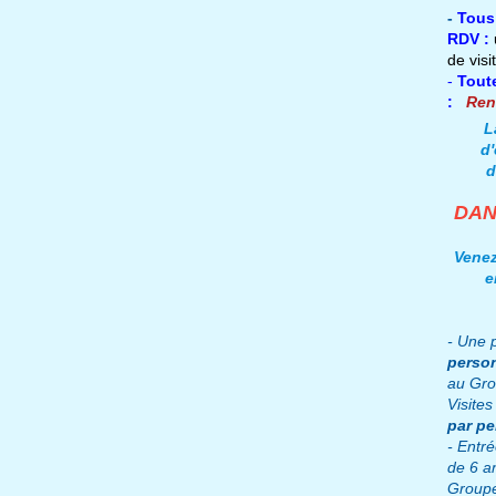
-
Tous
RDV :
de visi
-
T
out
:
Ren
L
d'
d
DAN
Venez
e
- Une p
perso
au Gro
Visites
par p
- Entr
de 6 a
Group