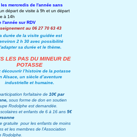
 les mercredis de l'année sans
un départ de visite à 9h et un départ
te à 14h
e l'année sur RDV
seignement au
06 27 70 63 43
a durée de la visite guidée est
environ 2 h 30 avec possibilité
'adapter sa durée et le thème.
S LES PAS DU MINEUR DE
POTASSE
 découvrir l’histoire de la potasse
n Alsace, un siècle d’aventure
industrielle et
humaine
.
articipation forfaitaire de
10€
par
nne,
sous forme de don en soutien
upe Rodolphe est demandée.
 scolaires et enfants de 6 à 16 ans
5€
ersonne
ée gratuite pour les enfants de moins
ns et les membres de l'Association
e Rodolphe
.