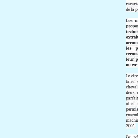
caract
de la p
Les m
propo
techn
extrai
accom
les 
recons
leur p
au cœ
Le cir
faire
cheval
deux m
parfai
ainsi 
permis
ensem
machi
2004.
La v