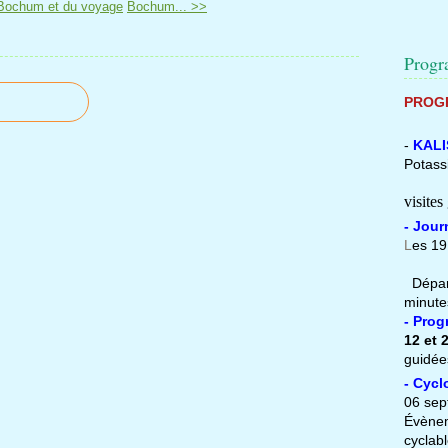
Bochum et du voyage
Bochum... >>
Prog
PROGR
-
KALI
Potass
Entr
visites
- Jou
L
es 19
Dépar
minute
- Pro
12 et 2
guidée
- Cycl
06 sep
Évène
cyclabl