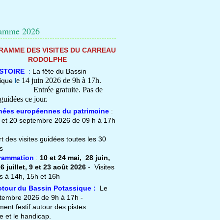
ramme 2026
AMME DES VISITES DU CARREAU
RODOLPHE
STOIRE
:
La fête du Bassin
e 14 juin 2026 de 9h à 17h.
ique
l
ée gratuite. Pas de
 guidées ce jour.
rnées européennes du patrimoine
:
 et 20 septembre 2026 de 09 h à 17h
t des visites guidées toutes les 30
s
grammation
:
10 et 24 mai,
28 juin,
6 juillet, 9 et 23 août 2026
- Visites
s à 14h, 15h et 16h
otour du Bassin Potassique :
Le
tembre 2026 de 9h à 17h -
ment
festif autour des pistes
e et le handicap.