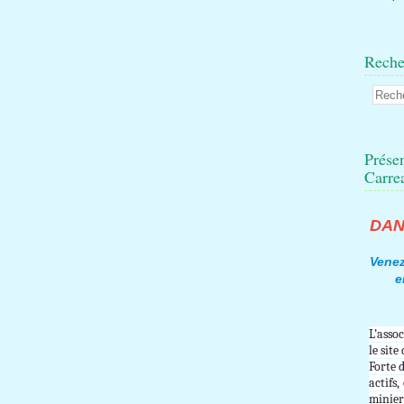
Reche
Présen
Carre
DAN
Venez
e
L’asso
le site
Forte 
actifs,
minie