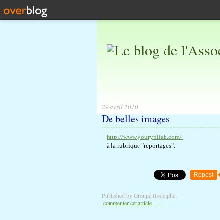
29 avril 2010
De belles images
http://www.yourybilak.com/
à la rubrique "reportages".
Repost
Published by Groupe Rodolphe
commenter cet article
…