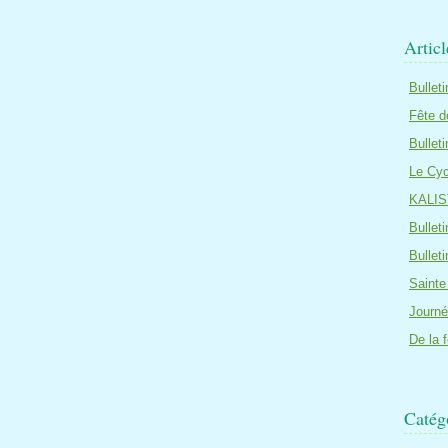
Artic
Bullet
Fête d
Bullet
Le Cyc
KALIS
Bullet
Bullet
Sainte
Journé
De la 
Catég