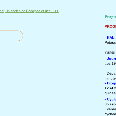
ier
Un ancien de Rodolphe et des... >>
Prog
PROGR
-
KALI
Potass
Entr
visites
- Jou
L
es 19
Dépar
minute
- Pro
12 et 2
guidée
- Cycl
06 sep
Évène
cyclabl