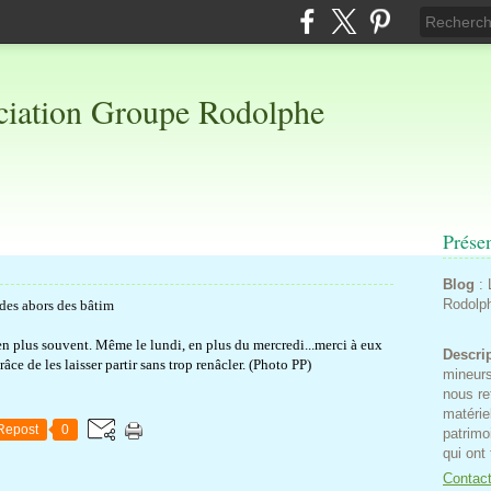
Prése
Blog
:
Rodolp
en plus souvent. Même le lundi, en plus du mercredi...merci à eux
Descri
ce de les laisser partir sans trop renâcler. (Photo PP)
mineurs
nous re
matérie
Repost
0
patrimo
qui ont
Contac