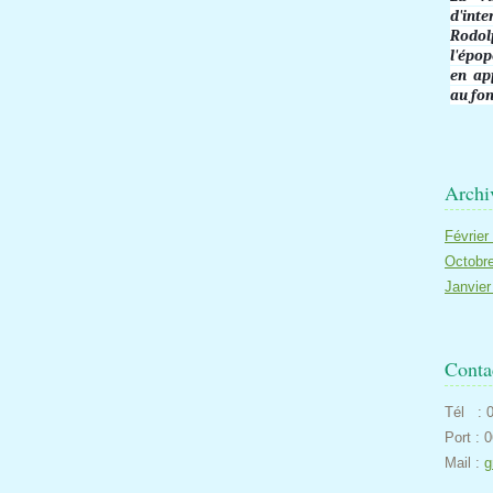
d'int
Rodol
l'épop
en ap
au fon
Archi
Févrie
Octobr
Janvie
Conta
Tél : 0
Port : 
Mail :
g