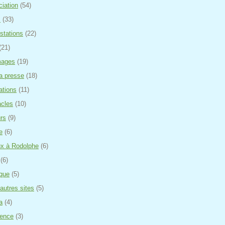
ciation
(54)
s
(33)
stations
(22)
(21)
mages
(19)
a presse
(18)
ations
(11)
cles
(10)
urs
(9)
e
(6)
x à Rodolphe
(6)
(6)
ique
(5)
'autres sites
(5)
a
(4)
rence
(3)