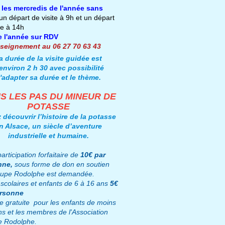
 les mercredis de l'année sans
un départ de visite à 9h et un départ
te à 14h
e l'année sur RDV
seignement au
06 27 70 63 43
a durée de la visite guidée est
environ 2 h 30 avec possibilité
'adapter sa durée et le thème.
S LES PAS DU MINEUR DE
POTASSE
 découvrir l’histoire de la potasse
n Alsace, un siècle d’aventure
industrielle et
humaine
.
articipation forfaitaire de
10€
par
nne,
sous forme de don en soutien
upe Rodolphe est demandée.
 scolaires et enfants de 6 à 16 ans
5€
ersonne
ée gratuite pour les enfants de moins
ns et les membres de l'Association
e Rodolphe
.