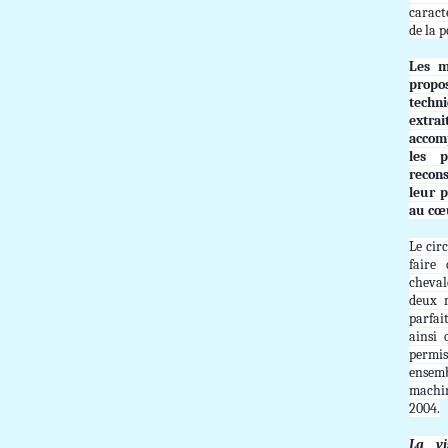
caract
de la p
Les m
propo
techn
extrai
accom
les 
recons
leur p
au cœ
Le cir
faire
cheval
deux m
parfai
ainsi 
permis
ensem
machi
2004.
La v