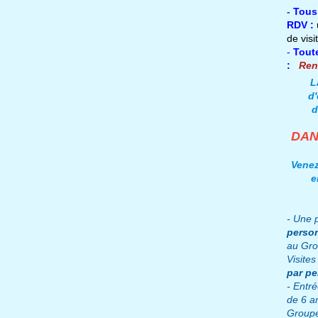
-
Tous
RDV :
de visi
-
T
out
:
Ren
L
d'
d
DAN
Venez
e
- Une p
perso
au Gro
Visites
par p
- Entr
de 6 a
Group