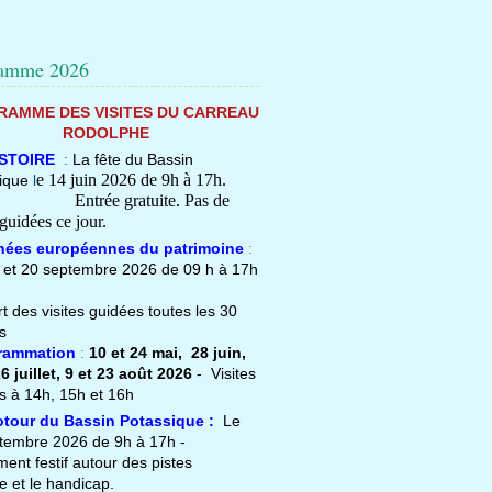
ramme 2026
AMME DES VISITES DU CARREAU
RODOLPHE
STOIRE
:
La fête du Bassin
e 14 juin 2026 de 9h à 17h.
ique
l
ée gratuite. Pas de
 guidées ce jour.
rnées européennes du patrimoine
:
 et 20 septembre 2026 de 09 h à 17h
t des visites guidées toutes les 30
s
grammation
:
10 et 24 mai,
28 juin,
6 juillet, 9 et 23 août 2026
- Visites
s à 14h, 15h et 16h
otour du Bassin Potassique :
Le
tembre 2026 de 9h à 17h -
ment
festif autour des pistes
e et le handicap.