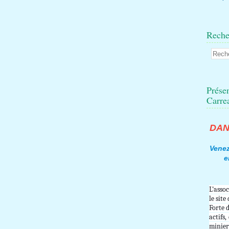
Reche
Présen
Carre
DAN
Venez
e
L’asso
le site
Forte 
actifs,
minie