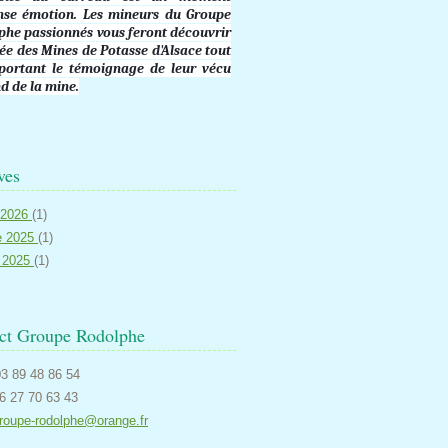
ense émotion. Les mineurs du Groupe
phe passionnés vous feront découvrir
ée des Mines de Potasse d'Alsace tout
portant le témoignage de leur vécu
d de la mine.
ves
r 2026
(1)
e 2025
(1)
r 2025
(1)
ct Groupe Rodolphe
3 89 48 86 54
06 27 70 63 43
roupe-rodolphe@orange.fr