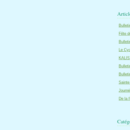
Artic
Bullet
Fête d
Bullet
Le Cyc
KALIS
Bullet
Bullet
Sainte
Journé
De la 
Catég