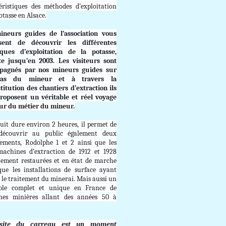
éristiques des méthodes d’exploitation
otasse en Alsace.
ineurs guides de l’association vous
sent de découvrir les différentes
iques d’exploitation de la potasse,
te jusqu’en 2003. Les visiteurs sont
pagnés par nos mineurs guides sur
pas du mineur et à travers la
titution des chantiers d’extraction ils
roposent un véritable et réel voyage
ur du métier du mineur.
cuit dure environ 2 heures, il permet de
 découvrir au public également deux
ements, Rodolphe 1 et 2 ainsi que les
achines d’extraction de 1912 et 1928
tement restaurées et en état de marche
que les installations de surface ayant
 le traitement du minerai. Mais aussi un
ble complet et unique en France de
nes minières allant des années 50 à
isite du carreau est un moment