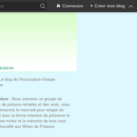
Connexion
+
Créer mon blog
ntation
 Le blog de l'Association Groupe
he
ption
: Nous sommes un groupe de
 de potasse retraités et des amis, nous
trouvons le mercredi pour retaper du
l avec la ferme intention de préserver le
ine minier et la mémoire de tous ceux
 travaillé aux Mines de Potasse
t