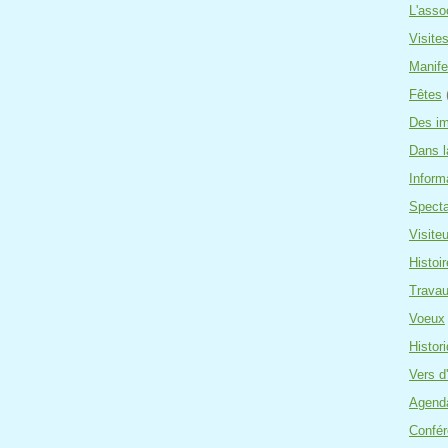
L'asso
Visite
Manife
Fêtes
Des i
Dans l
Inform
Specta
Visite
Histoir
Travau
Voeux
Histor
Vers d
Agend
Confé